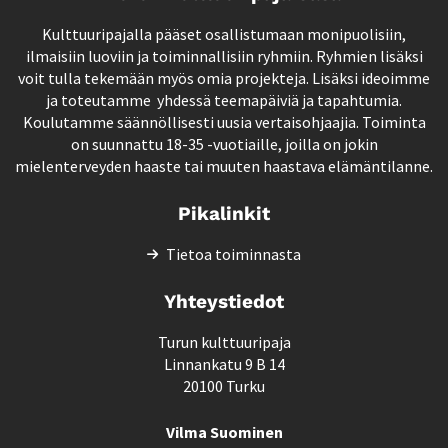
Kulttuuripajalla pääset osallistumaan monipuolisiin,
ilmaisiin luoviin ja toiminnallisiin ryhmiin. Ryhmien lisäksi
voit tulla tekemään myös omia projekteja. Lisäksi ideoimme
ja toteutamme yhdessä teemapäiviä ja tapahtumia.
Koulutamme säännöllisesti uusia vertaisohjaajia. Toiminta
on suunnattu 18-35 -vuotiaille, joilla on jokin
mielenterveyden haaste tai muuten haastava elämäntilanne.
Pikalinkit
Tietoa toiminnasta
Yhteystiedot
Turun kulttuuripaja
Linnankatu 9 B 14
20100 Turku
Vilma Suominen