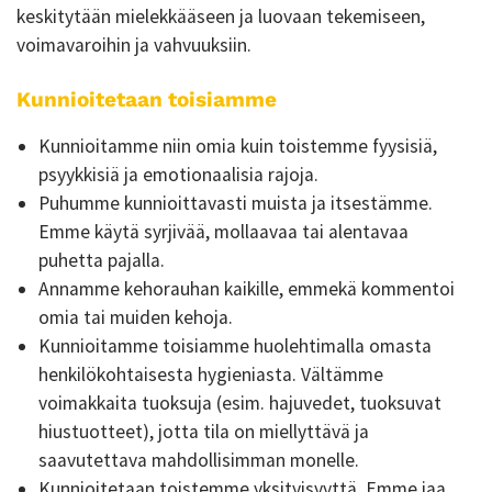
keskitytään mielekkääseen ja luovaan tekemiseen,
voimavaroihin ja vahvuuksiin.
Kunnioitetaan toisiamme
Kunnioitamme niin omia kuin toistemme fyysisiä,
psyykkisiä ja emotionaalisia rajoja.
Puhumme kunnioittavasti muista ja itsestämme.
Emme käytä syrjivää, mollaavaa tai alentavaa
puhetta pajalla.
Annamme kehorauhan kaikille, emmekä kommentoi
omia tai muiden kehoja.
Kunnioitamme toisiamme huolehtimalla omasta
henkilökohtaisesta hygieniasta. Vältämme
voimakkaita tuoksuja (esim. hajuvedet, tuoksuvat
hiustuotteet), jotta tila on miellyttävä ja
saavutettava mahdollisimman monelle.
Kunnioitetaan toistemme yksityisyyttä. Emme jaa